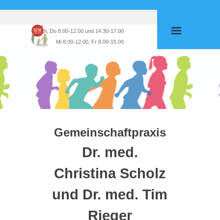
Direkt zum Seiteninhalt
Menü überspringen
Mo, Di, Do
8.00-12.00 und 14.30-17.00
Mi 8.00-12.00,
Fr 8.00-15.00
Gemeinschaftpraxis
Dr. med.
Christina Scholz
und
Dr. med.
Tim
Rieger