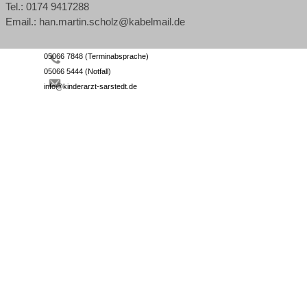
Tel.: 0174 9417288
Email.: han.martin.scholz@kabelmail.de
05066 7848 (Terminabsprache)
05066 5444 (Notfall)
info
@
kinderarzt-sarstedt.de
Zurück zum Seiteninhalt